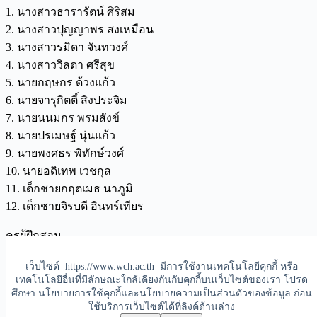
1. นางสาวธารารัตน์ ศิริสม
2. นางสาวปุญญาพร สงเหมือน
3. นางสาวรมิดา จันทวงศ์
4. นางสาววิลดา ศรีสุข
5. นายกฤษกร ด้วงแก้ว
6. นายจารุกิตติ์ สิงประจิม
7. นายนนมกร พรมสังข์
8. นายปรเมษฐ์ นุ่นแก้ว
9. นายพงศธร พิทักษ์วงศ์
10. นายอดิเทพ เวชกุล
11. เด็กชายกฤตเมธ นาภูมิ
12. เด็กชายจิรบดี อินทร์เทียร
ครูผู้ฝึกสอน
นายปริญญา แก่นเมือง
เว็บไซต์ https://www.wch.ac.th มีการใช้งานเทคโนโลยีคุกกี้ หรือ
นายวัชรพล แก้วดวง
เทคโนโลยีอื่นที่มีลักษณะใกล้เคียงกันกับคุกกี้บนเว็บไซต์ของเรา โปรด
ศึกษา นโยบายการใช้คุกกี้และนโยบายความเป็นส่วนตัวของข้อมูล ก่อน
Copyright © 2026 -โรงเรียนวิเชียรมาตุ | Wichienmatu School
ใช้บริการเว็บไซต์ได้ที่ลิงค์ด้านล่าง