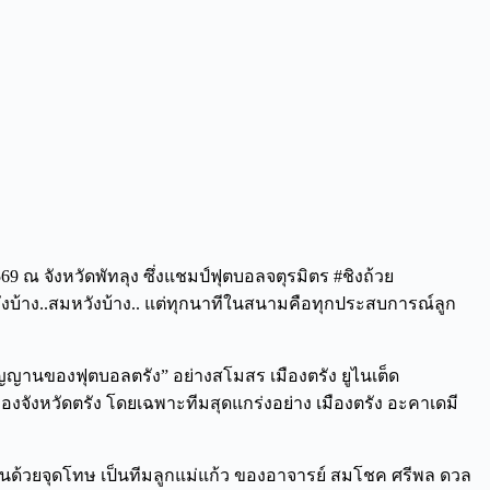
9 ณ จังหวัดพัทลุง ซึ่งแชมป์ฟุตบอลจตุรมิตร #ชิงถ้วย
งบ้าง..สมหวังบ้าง.. แต่ทุกนาทีในสนามคือทุกประสบการณ์ลูก
ิตวิญญานของฟุตบอลตรัง” อย่างสโมสร เมืองตรัง ยูไนเต็ด
องจังหวัดตรัง โดยเฉพาะทีมสุดแกร่งอย่าง เมืองตรัง อะคาเดมี
ดสินด้วยจุดโทษ เป็นทีมลูกแม่แก้ว ของอาจารย์ สมโชค ศรีพล ดวล