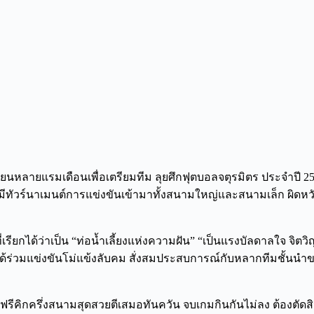
ียนหลายแรมเดือนเพื่อเตรียมทีม ลุยศึกฟุตบอลจตุรมิตร ประจำปี 256
ทัวร์นาเมนต์การแข่งขันเข้ามาทั้งสนามใหญ่และสนามเล็ก ผิดหวั
รที่เรียกได้ว่าเป็น “ท่อน้ำเลี้ยงแห่งความฝัน” “เป็นแรงบัลดาลใจ จ
ได้ร่วมแข่งขันโม่แข้งลับคม สั่งสมประสบการณ์กับหลากทีมชั้นนำข
ซัดฟรีคิกครึ่งสนามสุดสวยตีเสมอทันควัน จบเกมกินกันไม่ลง ต้องตั